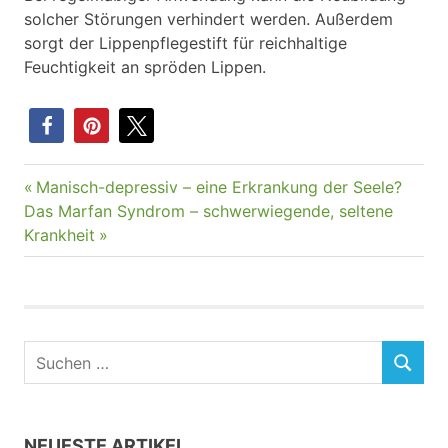
solcher Störungen verhindert werden. Außerdem
sorgt der Lippenpflegestift für reichhaltige
Feuchtigkeit an spröden Lippen.
Vorheriger
Manisch-depressiv – eine Erkrankung der Seele?
Beitragsnavigation
Nächster
Beitrag:
Das Marfan Syndrom – schwerwiegende, seltene
Beitrag:
Krankheit
NEUESTE ARTIKEL